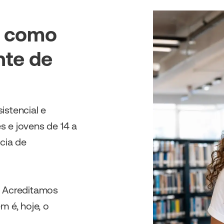
e como
nte de
istencial e
s e jovens de 14 a
cia de
. Acreditamos
m é, hoje, o