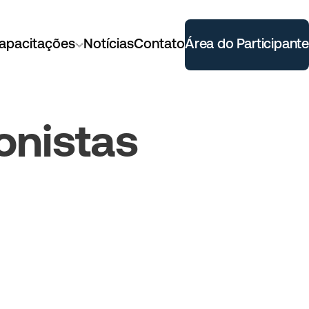
apacitações
Notícias
Contato
Área do Participante
onistas